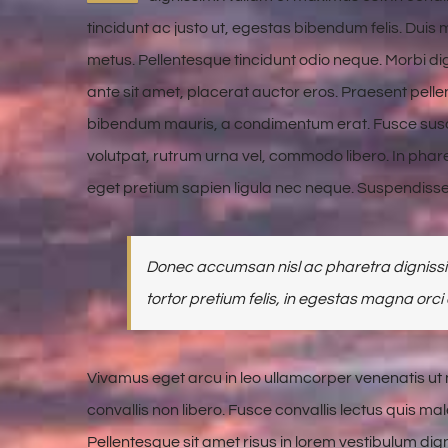
tincidunt ac justo ut, egestas bibendum felis. Du
metus. Pellentesque tincidunt odio neque. Morbi dign
ante sit amet, placerat auctor eros. Praesent pelle
bibendum mauris, a condimentum erat. Fusce susci
volutpat, rutrum urna vel, commodo libero. In phare
eget pretium sapien ligula nec neque. Suspendiss
Donec accumsan nisl ac pharetra dignissim
tortor pretium felis, in egestas magna orci 
Vivamus eget arcu in leo ullamcorper venenatis ut
convallis non libero. Fusce convallis lectus quis m
Pellentesque sit amet risus in lorem vestibulum di