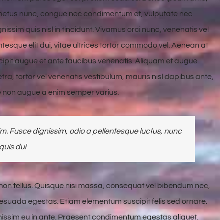
is metus nunc, congue nec condimentum et, vulputate nec
issim quis nisl in tincidunt. Vivamus orci nunc, venenatis vel
ntesque elit dui, vitae ultrices tortor commodo vel. Aenean at
pit augue et ante faucibus venenatis. Aliquam et augue
tra, tortor vel venenatis vestibulum, mauris nisl dapibus ante,
e non augue a enim semper varius.
. Fusce dignissim, odio a pellentesque luctus, nunc
quis dui
 non tellus. Quisque nisi massa, consequat vel bibendum nec,
alesuada egestas. Etiam elementum suscipit felis sed ornare.
gnissim eu in ante. Praesent condimentum egestas aliquet.