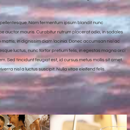
a pellentesque. Nam fermentum ipsum blandit nunc
itae auctor mauris. Curabitur rutrum placerat odio, in sodales
o mattis, in dignissim diam lacinia. Donec accumsan nisl ac
esque luctus, nunc tortor pretium felis, in egestas magna orci
em. Sed tincidunt feugiat est, id cursus metus mollis sit amet.
rra nisl a luctus suscipit. Nulla vitae eleifend felis.