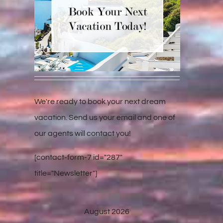
We're ready to book your next dream
vacation. Send us your email and one of
our agents will contact you!
[contact-form-7 id="287"
title="Newsletter"]
August 2026