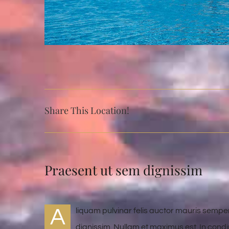
Share This Location!
Praesent ut sem dignissim
A
liquam pulvinar felis auctor mauris semper
dignissim. Nullam et maximus est. In con