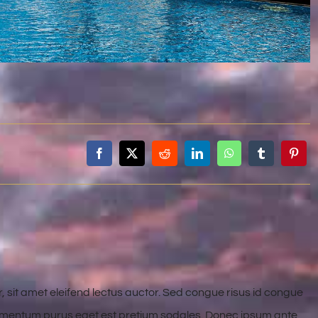
, sit amet eleifend lectus auctor. Sed congue risus id congue
dimentum purus eget est pretium sodales. Donec ipsum ante,