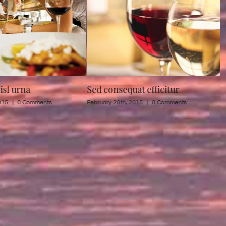
at efficitur
Proin eget mi tortor
015
|
0 Comments
February 20th, 2015
|
0 Comments
M