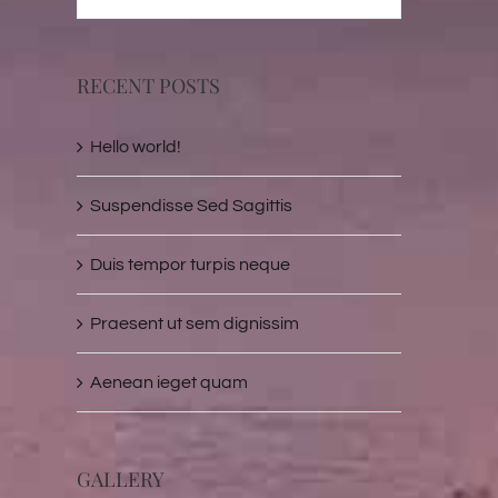
RECENT POSTS
Hello world!
Suspendisse Sed Sagittis
Duis tempor turpis neque
Praesent ut sem dignissim
Aenean ieget quam
GALLERY