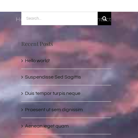
Search
Home
Properties
Contact
for:
Recent Posts
Hello world!
Suspendisse Sed Sagittis
Duis tempor turpis neque
Praesent ut sem dignissim
Aenean ieget quam